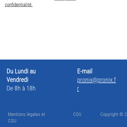
confidentialité.
Du Lundi au
E-mail
Vendredi
pronix@pronix.f
De 8h à 18h
r
Mentions légales et
CGV
Copyright © 2
CGU