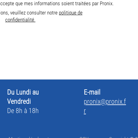
'accepte que mes informations soient traitées par Pronix.
ions, veuillez consulter notre
politique de
confidentialité.
Du Lundi au
E-mail
Vendredi
pronix@pronix.f
De 8h à 18h
r