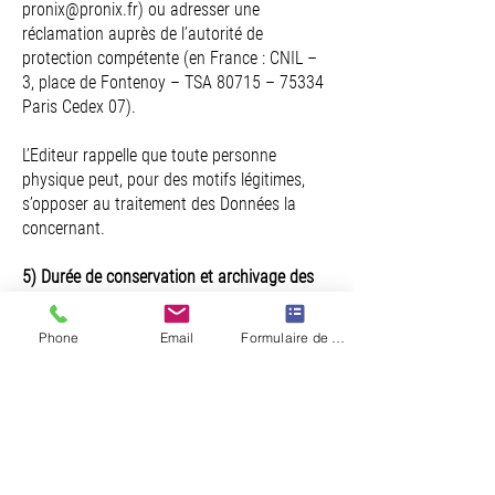
pronix@pronix.fr
) ou adresser une
réclamation auprès de l’autorité de
protection compétente (en France : CNIL –
3, place de Fontenoy – TSA 80715 – 75334
Paris Cedex 07).
L’Editeur rappelle que toute personne
physique peut, pour des motifs légitimes,
s’opposer au traitement des Données la
concernant.
5) Durée de conservation et archivage des
Données
Les Données des Utilisateurs ne seront pas
Phone
Email
Formulaire de contact
conservées au-delà de la durée strictement
nécessaire aux finalités poursuivies telles
qu’énoncées aux présentes et ce
conformément à la Règlementation. A cet
égard, les Données collectées en vue de
gérer les demandes d’information de